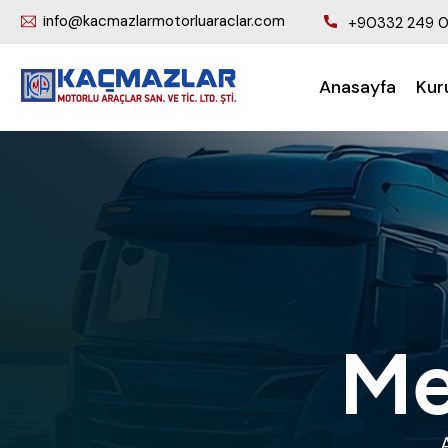
info@kacmazlarmotorluaraclar.com
+90332 249 0
Anasayfa
Kur
Me