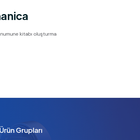
anica
t numune kitabı oluşturma
Ürün Grupları