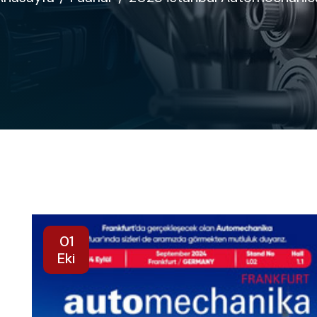
01
Eki