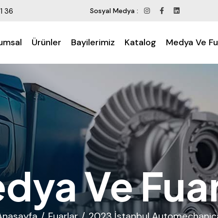
1 36
Sosyal Medya :
umsal
Ürünler
Bayilerimiz
Katalog
Medya Ve Fu
dya Ve Fuar
Anasayfa
Fuarlar
2023 İstanbul Automechanic