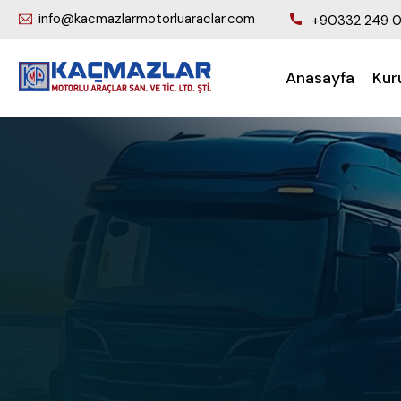
info@kacmazlarmotorluaraclar.com
+90332 249 0
Anasayfa
Kur