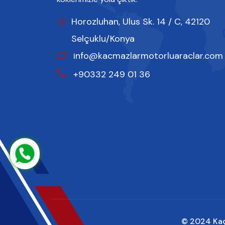
Horozluhan, Ulus Sk. 14 / C, 42120
Selçuklu/Konya
info@kacmazlarmotorluaraclar.com
+90332 249 01 36
© 2024 Kaçm